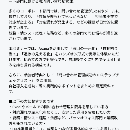
ート部門における社内問い合わせ管理」
多くのコーポレート部門では、問い合わせ管理がExcelやメールに
依存しており、「依頼が埋もれて見つからない」「担当者不在で
対応が止まる」「対応漏れが発生する」などの課題が日常的に起
きています。
総務・情シス・経理・法務など、多くの部門で同じ悩みが繰り返
されています。
本セミナーでは、Asanaを活用して 「窓口の一元化」「自動割り
当て」「進捗の見える化」 をハンズオン形式で実際に体験いただ
けます。初めての方でも安心でき、参加後すぐに社内で使える仕組
みを持ち帰れる構成です。
さらに、参加者特典として 「問い合わせ管理成功の10ステップチ
ェックリスト」 をご用意。
自社導入を成功に導く実践的なポイントをまとめた限定資料で
す。
■以下の方におすすめです
・Excelやメールでの問い合わせ管理に限界を感じている方
・対応漏れや属人化をなくし、安定した運用を実現したい方
・総務・情シス・経理・法務など、バックオフィス部門で業務改
善を任されている方・
・DX推進担当として、成果につながる具体的なツールを探してい