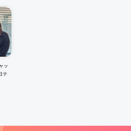
ャッ
日テ