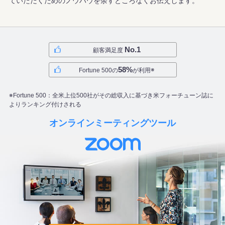
ていただくためのノウハウを余すところなくお伝えします。
No.1
顧客満足度
58%
※
Fortune 500の
が利用
※Fortune 500：全米上位500社がその総収入に基づき
米フォーチューン誌に
よりランキング付けされる
オンラインミーティングツール