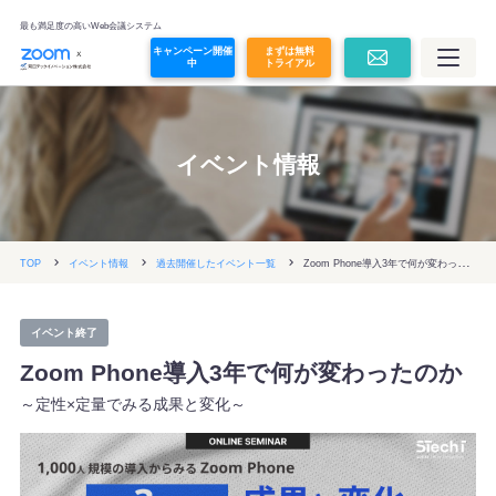
オンライン面接
最も満足度の高いWeb会議システム
キャンペーン開催
まずは無料
中
トライアル
Zoom Contact Center
Zoom Revenue Accelerator
イベント情報
Glean
Z
oom Phone導入3年で何が変わったのか
TOP
イベント情報
過去開催したイベント一覧
その他コラボレーションツール
イベント終了
プラン・価格
Zoom Phone導入3年で何が変わったのか
～定性×定量でみる成果と変化～
価格シミュレーション
導入事例