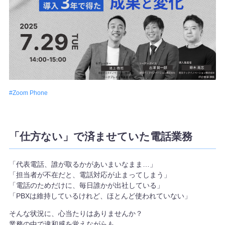
資料・イベント
資料ダウンロード
イベント・キャンペーン情報
Zoom Phone
ブログ
「仕方ない」で済ませていた電話業務
よくあるご質問
「代表電話、誰が取るかがあいまいなまま…」
「担当者が不在だと、電話対応が止まってしまう」
「電話のためだけに、毎日誰かが出社している」
「PBXは維持しているけれど、ほとんど使われていない」
そんな状況に、心当たりはありませんか？
業務の中で違和感を覚えながらも、