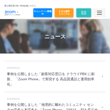
オンライン面接
最も満足度の高いWeb会議システム
キャンペーン開催
まずは無料
中
トライアル
Zoom Contact Center
Zoom Revenue Accelerator
ニュース
Glean
その他コラボレーションツール
2025/04/11
事例を公開しました「顧客対応窓口を クラウドPBX に刷
プラン・価格
新、 「Zoom Phone」で実現する 高品質通話と運用効率
化」
価格シミュレーション
2025/04/11
事例を公開しました「地理的に離れたコミュニティ セン
導入事例
ター庁舎と本庁舎を 「Zoom Phone」で結び、 顔を見てサ