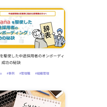
anaを駆使した中途採用者のオンボーディ
：成功の秘訣
to
#事例
#管理職
#組織管理