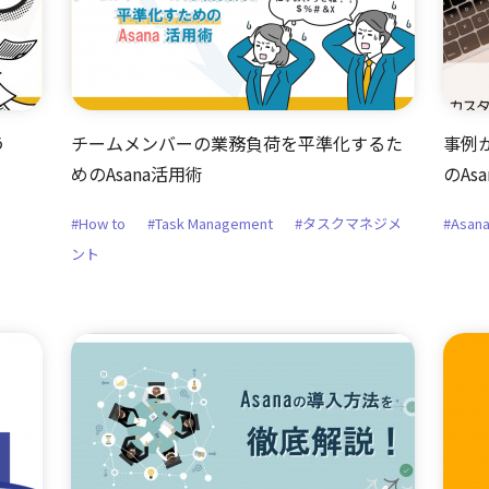
う
チームメンバーの業務負荷を平準化するた
事例
めのAsana活用術
のAs
#How to
#Task Management
#タスクマネジメ
#Asa
ント