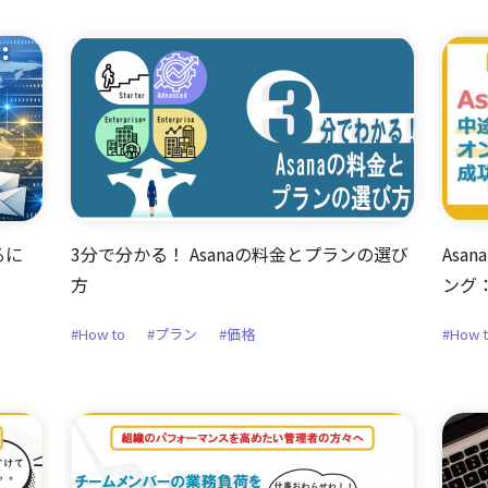
るに
3分で分かる！ Asanaの料金とプランの選び
As
方
ング
#How to
#プラン
#価格
#How 