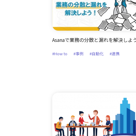
Asanaで業務の分散と漏れを解決しよ
#How to
#事例
#自動化
#連携