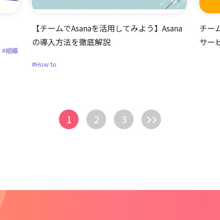
【チームでAsanaを活用してみよう】Asana
チー
の導入方法を徹底解説
サー
#組織
#How to
1
2
3