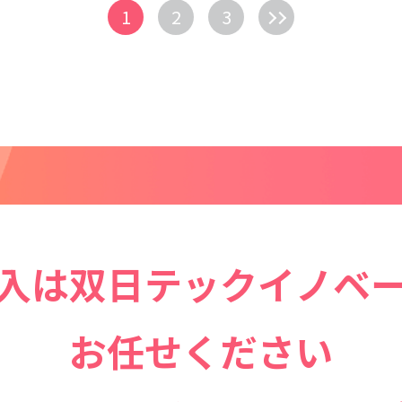
1
2
3
導入は
双日テックイノベ
お任せください