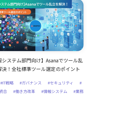
報システム部門向け】Asanaでツール乱
解決！全社標準ツール選定のポイント
#IT戦略
#ガバナンス
#セキュリティ
#
統合
#働き方改革
#情報システム
#業務