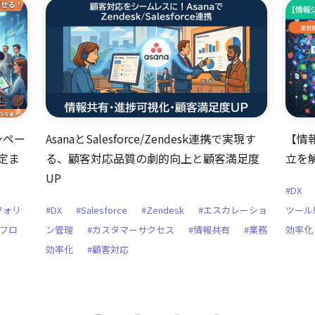
ンペー
AsanaとSalesforce/Zendesk連携で実現す
【情
定ま
る、顧客対応品質の劇的向上と顧客満足度
立を
UP
#DX
フォリ
#DX
#Salesforce
#Zendesk
#エスカレーショ
ツール
認フロ
ン管理
#カスタマーサクセス
#情報共有
#業務
効率化
効率化
#顧客対応