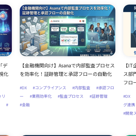
「デ
【金融機関向け】Asanaで内部監査プロセス
【IT
視化
を効率化！証跡管理と承認フローの自動化
ス部
フロ
#DX
#コンプライアンス
#内部監査
#承認フロ
ォリ
ー
#業務効率化
#監査プロセス
#証跡管理
#DX
#
#金融
グ連携
#開発