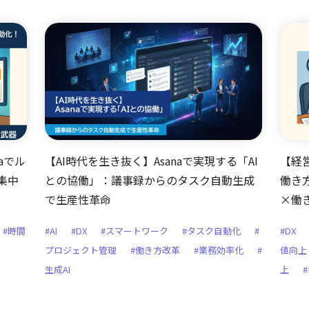
aでル
【AI時代を生き抜く】Asanaで実現する「AI
【経営
集中
との協働」：議事録からのタスク自動生成
働き
で生産性革命
×働
#時間
#AI
#DX
#スマートワーク
#タスク自動化
#
#DX
プロジェクト管理
#働き方改革
#業務効率化
#
値向上
生成AI
上