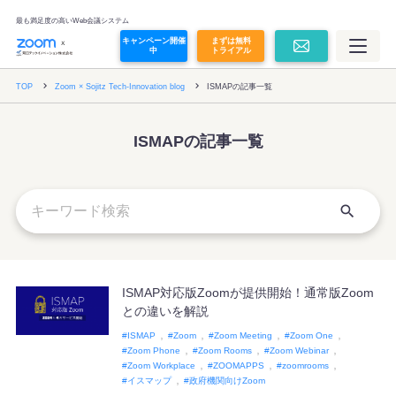
オンライン面接
最も満足度の高いWeb会議システム
キャンペーン開催
まずは無料
中
トライアル
Zoom Contact Center
TOP
Zoom × Sojitz Tech-Innovation blog
ISMAPの記事一覧
Zoom Revenue Accelerator
ISMAPの記事一覧
Glean
その他コラボレーションツール
プラン・価格
ISMAP対応版Zoomが提供開始！通常版Zoom
との違いを解説
価格シミュレーション
ISMAP
Zoom
Zoom Meeting
Zoom One
Zoom Phone
Zoom Rooms
Zoom Webinar
Zoom Workplace
ZOOMAPPS
zoomrooms
導入事例
イスマップ
政府機関向けZoom