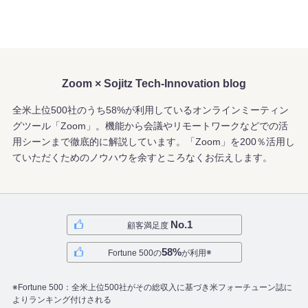
資料・イベント
資料ダウンロード
Zoom × Sojitz Tech-Innovation blog
全米上位500社のうち58%が利用しているオンラインミーティン
イベント・キャンペーン情報
グツール「Zoom」。
機能から会議やリモートワークなどでの活
用シーンまで徹底的に解説しています。
「Zoom」を200％活用し
ブログ
ていただくためのノウハウを余すところなくお伝えします。
よくあるご質問
No.1
顧客満足度
58%
※
Fortune 500の
が利用
※Fortune 500：全米上位500社がその総収入に基づき
米フォーチューン誌に
よりランキング付けされる