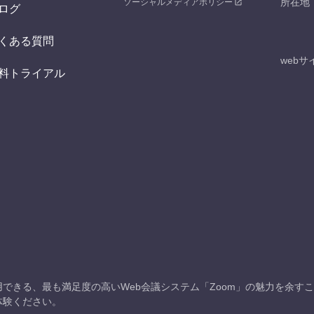
所在地
ソーシャルメディアポリシー
ログ
くある質問
webサ
料トライアル
できる、最も満足度の高いWeb会議システム「Zoom」の魅力を余す
体験ください。