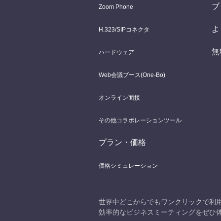
ブ
Zoom Phone
よ
H.323/SIPコネクタ
無
ハードウェア
Web会議ブース(One-Bo)
オンライン面接
その他コラボレーションツール
プラン・価格
価格シミュレーション
世界中どこからでもワンクリックで利用
効率的なビジネスミーティングをぜひ