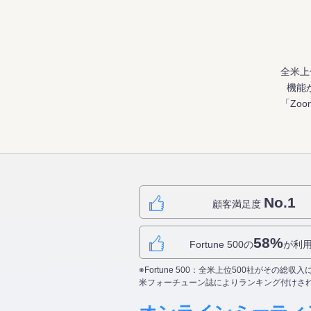
全米上
機能
「Zo
No.1
顧客満足度
58%
Fortune 500の
が利
※Fortune 500：全米上位500社がその総収
米フォーチューン誌によりランキング付けさ