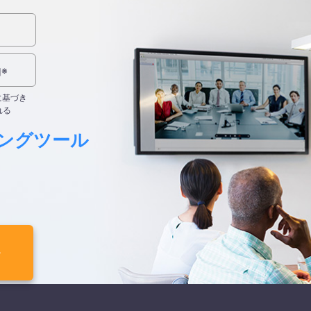
※
用
入に基づき
れる
ングツール