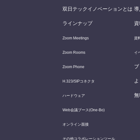
双日テックイノベーションとは
導
ラインナップ
資
Zoom Meetings
資
Zoom Rooms
イ
ブ
Zoom Phone
よ
H.323/SIPコネクタ
無
ハードウェア
Web会議ブース(One-Bo)
オンライン面接
その他コラボレーションツール