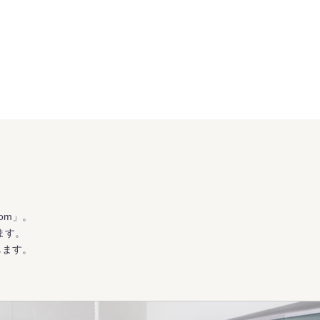
om」。
ます。
します。