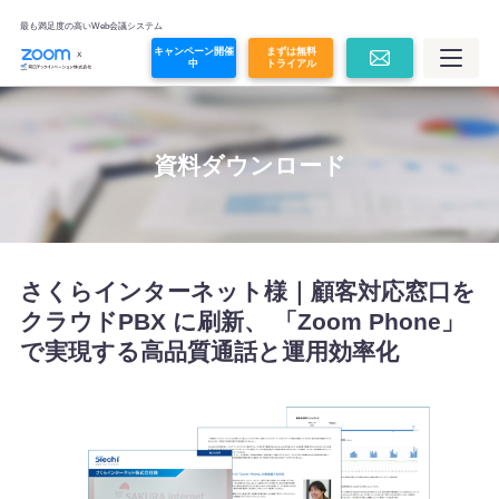
オンライン面接
最も満足度の高いWeb会議システム
キャンペーン開催
まずは無料
中
トライアル
Zoom Contact Center
Zoom Revenue Accelerator
資料ダウンロード
Glean
その他コラボレーションツール
さくらインターネット様｜顧客対応窓口を
クラウドPBX に刷新、 「Zoom Phone」
プラン・価格
で実現する高品質通話と運用効率化
価格シミュレーション
導入事例