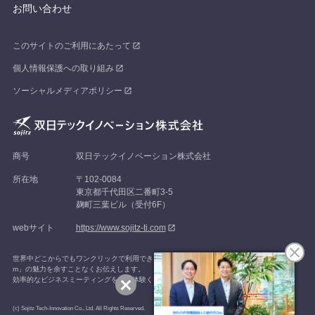
お問い合わせ
このサイトのご利用にあたって
個人情報保護への取り組み
ソーシャルメディアポリシー
商号
双日テックイノベーション株式会社
所在地
〒102-0084
東京都千代田区二番町3-5
麹町三葉ビル（受付6F）
webサイト
https://www.sojitz-ti.com
世界中どこからでもワンクリックで利用できる、最も満足度の高いWeb会議システム「Zoo
m」の魅力を余すことなくお伝えします。
効率的なビジネスミーティングをぜひ体験ください。
(c) Sojitz Tech-Innovation Co., Ltd. All Rights Reserved.