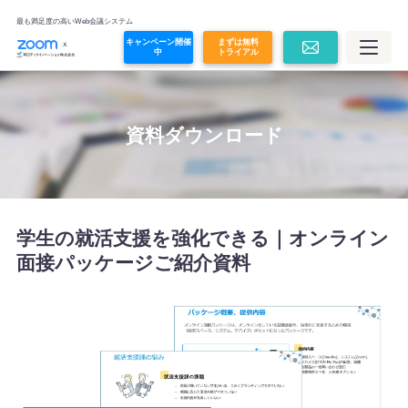
オンライン面接
最も満足度の高いWeb会議システム
キャンペーン開催
まずは無料
中
トライアル
Zoom Contact Center
Zoom Revenue Accelerator
資料ダウンロード
Glean
その他コラボレーションツール
学生の就活支援を強化できる｜オンライン
面接パッケージご紹介資料
プラン・価格
価格シミュレーション
導入事例