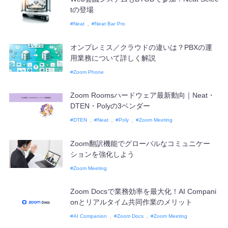
tの登場
資料・イベント
Neat
Neat Bar Pro
オンプレミス／クラウドの違いは？PBXの運
資料ダウンロード
用業務について詳しく解説
Zoom Phone
イベント・キャンペーン情報
Zoom Roomsハードウェア最新動向｜Neat・
DTEN・Polyの3ベンダー
ブログ
DTEN
Neat
Poly
Zoom Meeting
よくあるご質問
Zoom翻訳機能でグローバルなコミュニケー
ションを強化しよう
Zoom Meeting
Zoom Docsで業務効率を最大化！AI Compani
onとリアルタイム共同作業のメリット
AI Companion
Zoom Docs
Zoom Meeting