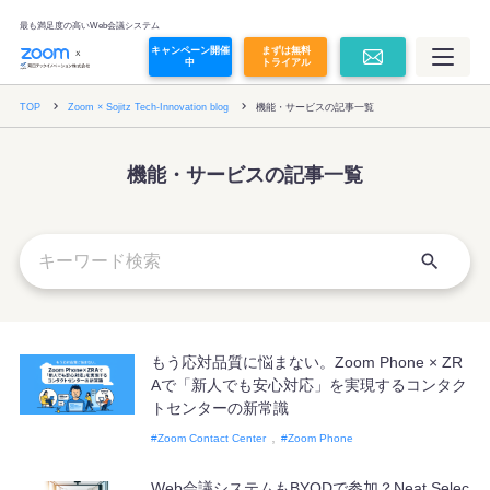
オンライン面接
最も満足度の高いWeb会議システム
キャンペーン開催
まずは無料
中
トライアル
Zoom Contact Center
TOP
Zoom × Sojitz Tech-Innovation blog
機能・サービスの記事一覧
Zoom Revenue Accelerator
機能・サービスの記事一覧
Glean
その他コラボレーションツール
プラン・価格
もう応対品質に悩まない。Zoom Phone × ZR
Aで「新人でも安心対応」を実現するコンタク
価格シミュレーション
トセンターの新常識
Zoom Contact Center
Zoom Phone
導入事例
Web会議システムもBYODで参加？Neat Selec