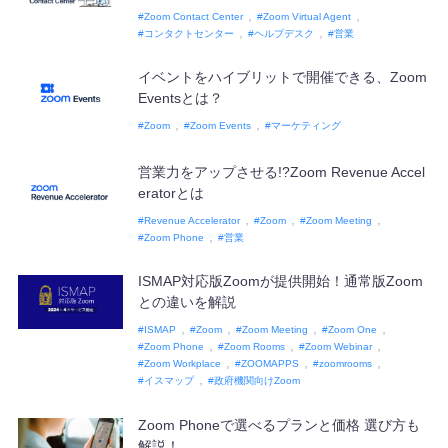
Zoom Contact Center
Zoom Virtual Agent
コンタクトセンター
ヘルプデスク
営業
イベントをハイブリットで開催できる、Zoom
Eventsとは？
Zoom
Zoom Events
マーケティング
営業力をアップさせる!?Zoom Revenue Accel
eratorとは
Revenue Accelerator
Zoom
Zoom Meeting
Zoom Phone
営業
ISMAP対応版Zoomが提供開始！通常版Zoom
との違いを解説
ISMAP
Zoom
Zoom Meeting
Zoom One
Zoom Phone
Zoom Rooms
Zoom Webinar
Zoom Workplace
ZOOMAPPS
zoomrooms
イスマップ
政府機関向けZoom
Zoom Phoneで選べるプランと価格 選び方も
解説！